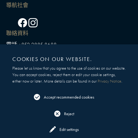
導航
社會
Facebook
Instagram
xiaohongshu
聯絡資料
電話
+852 2885 8688
電郵
reservations@mott32.com
COOKIES ON OUR WEBSITE.
有疑問嗎？
Please let us know that you agree to the use of cookies on our website.
與我們聯絡
You can accept cookies, reject them or edit your cookie settings,
either now or later. More details can be found in our
Privacy Notice
.
聯絡
Accept recommended cookies
Reject
訂座
菜譜
Edit settings