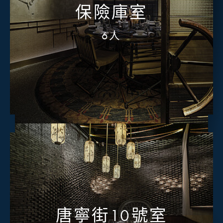
保險庫室
6人
唐寧街10號室