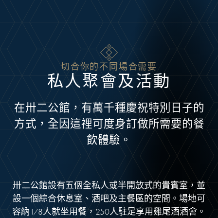
Skip to main content
切合你的不同場合需要
私人聚會及活動
在卅二公館，有萬千種慶祝特別日子的
方式，全因這𥚃可度身訂做所需要的餐
飲體驗。
卅二公館設有五個全私人或半開放式的貴賓室，並
設一個綜合休息室、酒吧及主餐區的空間。場地可
容納178人就坐用餐，250人駐足享用雞尾酒酒會。