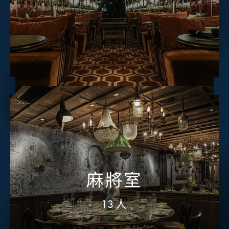
麻將室
13人